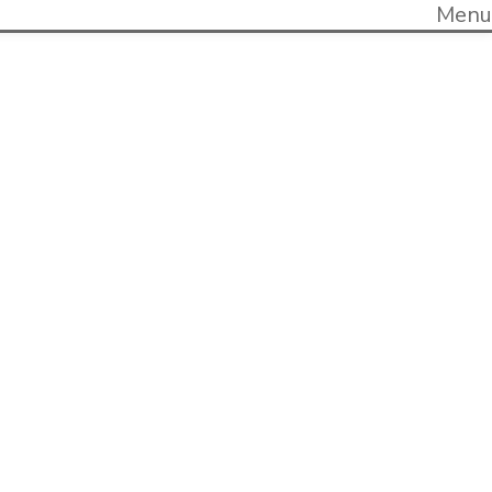
Menu
tner voor
 HVAC.