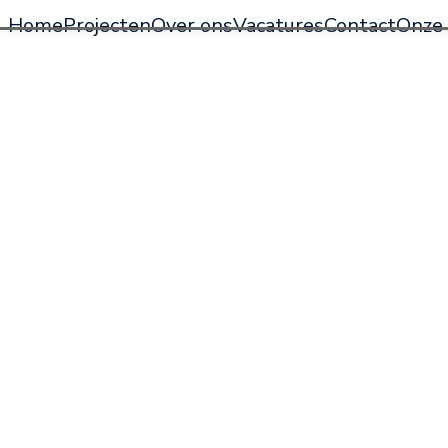
Home
Projecten
Over ons
Vacatures
Contact
Onze 
Meijer | Group is al bijna
oplossingen in de luchtte
Meijer | Group bestaat uit 
marktsegment de focus he