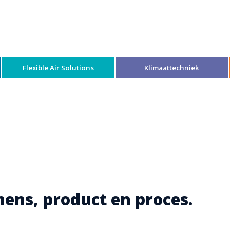
Flexible Air Solutions
Klimaattechniek
mens, product en proces.