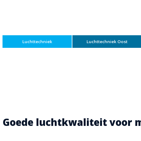
Explore our service
Luchttechniek
Luchttechniek Oost
Goede luchtkwaliteit voor 